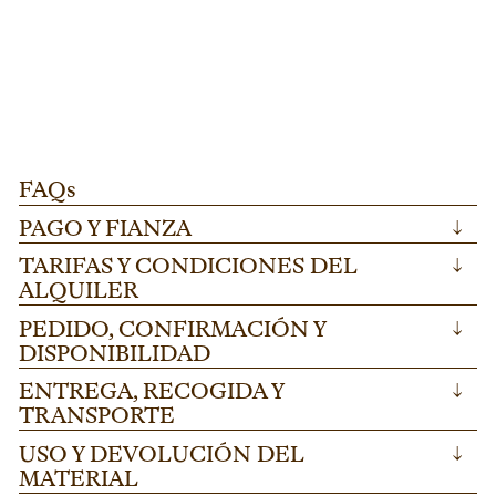
PATA REGULABLE PARA TARIMA "FINLANDIA"
T
Pata regulable para tarima "Finlandia" ideal
Di
100-175cm.
AÑADIR
para escenarios modulares en festivales y
me
eventos corporativos. Altura ajustable 100-
he
175cm en acero resistente.
ev
FAQs
PAGO Y FIANZA
↓
TARIFAS Y CONDICIONES DEL
↓
ALQUILER
PEDIDO, CONFIRMACIÓN Y
↓
DISPONIBILIDAD
ENTREGA, RECOGIDA Y
↓
TRANSPORTE
USO Y DEVOLUCIÓN DEL
↓
MATERIAL