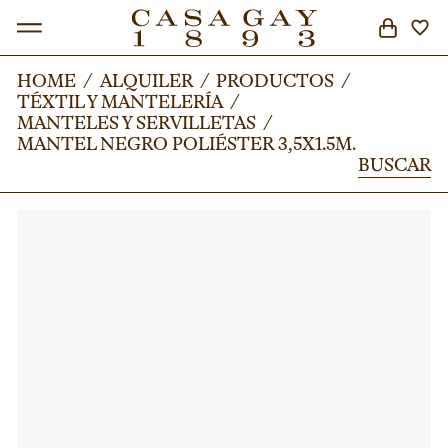
HOME
HOME
/
/
ALQUILER
ALQUILER
/
/
PRODUCTOS
PRODUCTOS
/
/
TÉXTIL Y MANTELERÍA
TÉXTIL Y MANTELERÍA
/
/
BUSCAR
MANTELES Y SERVILLETAS
MANTELES Y SERVILLETAS
/
/
MANTEL NEGRO POLIÉSTER 3,5X1.5M.
MANTEL NEGRO POLIÉSTER 3,5X1.5M.
BUSCAR
BUSCAR