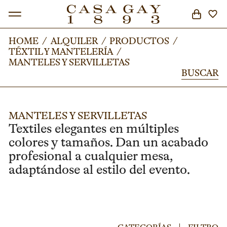
HOME
HOME
/
/
ALQUILER
ALQUILER
/
/
PRODUCTOS
PRODUCTOS
/
/
TÉXTIL Y MANTELERÍA
TÉXTIL Y MANTELERÍA
/
/
BUSCAR
MANTELES Y SERVILLETAS
MANTELES Y SERVILLETAS
BUSCAR
BUSCAR
MANTELES Y SERVILLETAS
Textiles elegantes en múltiples
colores y tamaños. Dan un acabado
profesional a cualquier mesa,
adaptándose al estilo del evento.