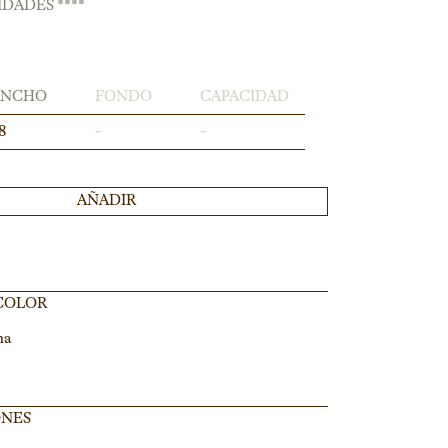
NIDADES ****
ANCHO
FONDO
CAPACIDAD
8
-
-
AÑADIR
 COLOR
na
ONES