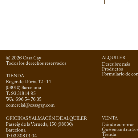
ALQUILER
© 
2026
 Casa Gay 
Todos los derechos reservados
Descubre más
Productos
Formulario de co
TIENDA
Roger de Llúria, 12 - 14

(08010) Barcelona

T: 93 318 14 95

comercial@casagay.com
VENTA
OFICINAS Y ALMACÉN DE ALQUILER
Passeig de la Verneda, 150 (08030)

Dónde comprar
Qué encontrarás 
Barcelona

Tienda