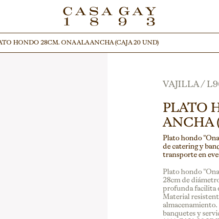
ATO HONDO 28CM. ONA ALA ANCHA (CAJA 20 UND)
ATO HONDO 28CM. ONA ALA ANCHA (CAJA 20 UND)
VAJILLA
/
L9
PLATO 
ANCHA (c
Plato hondo "Ona"
de catering y ban
transporte en eve
Plato hondo "Ona"
28cm de diámetro 
profunda facilita 
Material resistent
almacenamiento. P
banquetes y servic