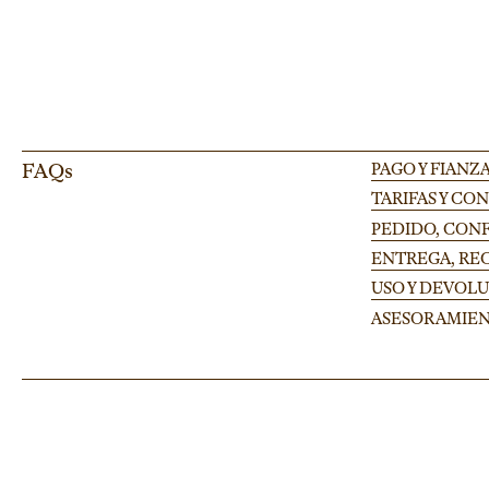
FAQs
PAGO Y FIANZ
TARIFAS Y CO
PEDIDO, CONF
ENTREGA, RE
USO Y DEVOL
ASESORAMIE