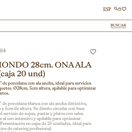
ESP
BUSCAR
BUSCAR
64
HONDO 28cm. ONA ALA
aja 20 und)
 de porcelana con ala ancha, ideal para servicios
quetes. Ø28cm, 5cm altura, apilable para optimizar
ntos.
 de porcelana blanca con ala ancha distintiva,
y 5cm de altura. Su diseño circular con base
el servicio de sopas, pastas y platos con salsa.
e al uso intensivo y apilable para optimizar
resentación en cajas de 25 unidades, ideal para
ios de catering profesional.