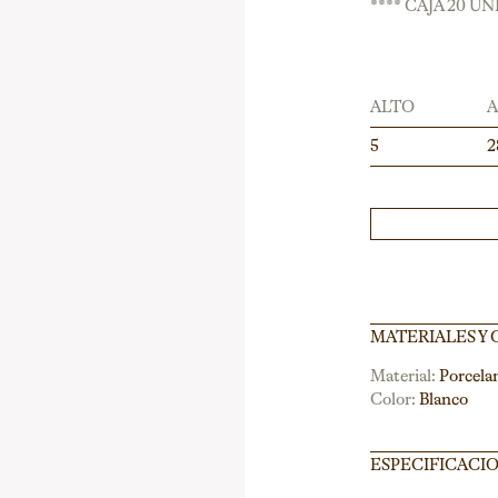
**** CAJA 20 U
ALTO
5
2
MATERIALES Y
Material:
Porcela
Color:
Blanco
ESPECIFICACI