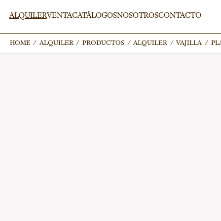
ALQUILER
VENTA
CATÁLOGOS
NOSOTROS
CONTACTO
HOME
HOME
/
/
ALQUILER
ALQUILER
/
/
PRODUCTOS
PRODUCTOS
/
/
ALQUILER
ALQUILER
/
/
VAJILLA
VAJILLA
/
/
PL
PL