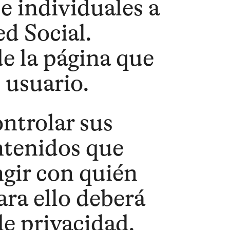
e individuales a
ed Social.
de la página que
l usuario.
ntrolar sus
ntenidos que
ngir con quién
ra ello deberá
de privacidad.