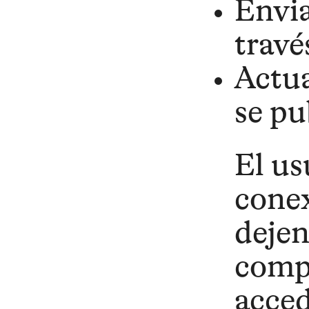
Envia
travé
Actua
se pu
El us
conex
dejen
compa
acced