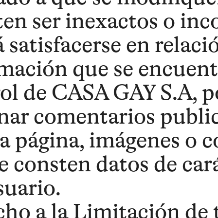
ten ser inexactos o in
 satisfacerse en relaci
mación que se encuentr
ol de CASA GAY S.A, p
nar comentarios public
a página, imágenes o 
 consten datos de car
suario.
ho a la Limitación de 