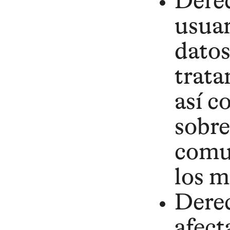
Derec
usuar
datos
trata
así c
sobre
comun
los m
Derec
afect