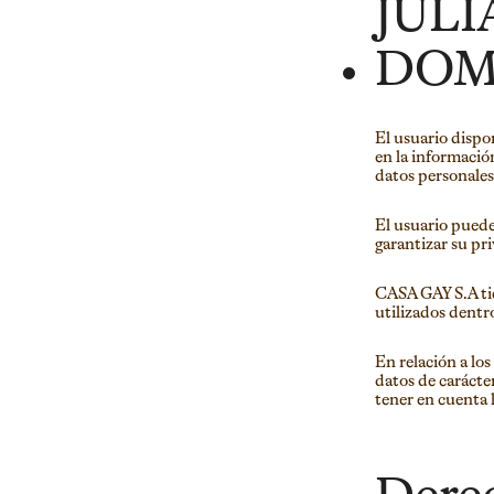
JUL
DOMI
El usuario dispo
en la información
datos personales 
El usuario puede
garantizar su pr
CASA GAY S.A tie
utilizados dentr
En relación a los
datos de carácte
tener en cuenta l