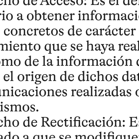
ho de Acceso: Es el de
io a obtener informaci
 concretos de carácter 
miento que se haya real
omo de la información 
 el origen de dichos dat
icaciones realizadas o
ismos.
ho de Rectificación: E
ado a que se modifique