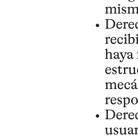
mismo
Derec
recib
haya 
estru
mecán
respo
Derec
usuar