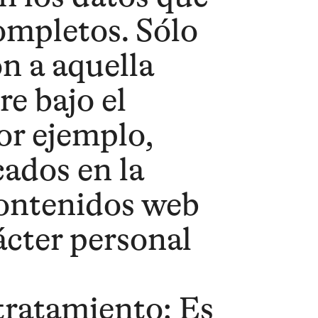
completos. Sólo
ón a aquella
e bajo el
or ejemplo,
ados en la
contenidos web
ácter personal
tratamiento: Es