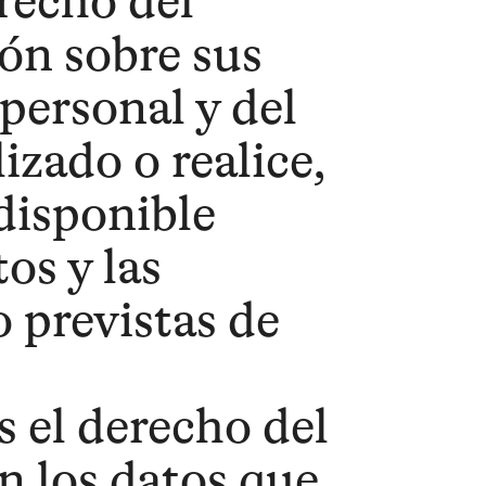
recho del
ón sobre sus
personal y del
izado o realice,
disponible
os y las
 previstas de
s el derecho del
n los datos que