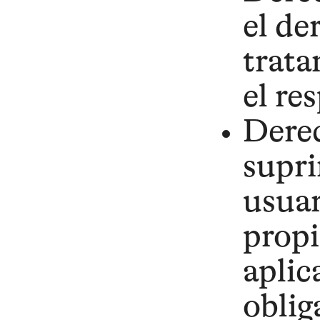
el de
trata
el re
Derec
supri
usuar
propi
aplic
oblig