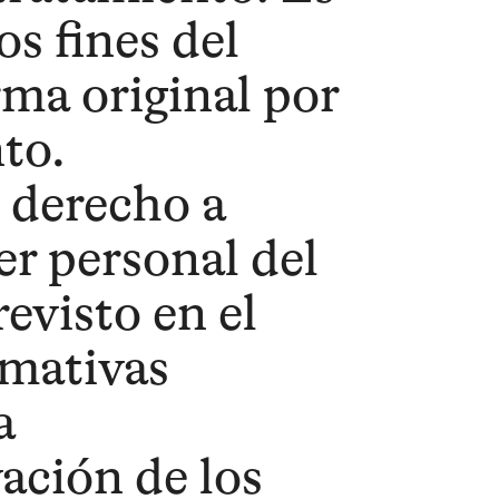
os fines del
rma original por
to.
 derecho a
er personal del
revisto en el
rmativas
a
ación de los