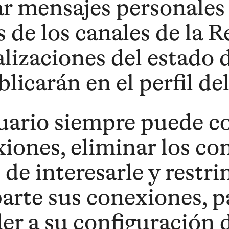
r mensajes personales 
s de los canales de la R
lizaciones del estado 
blicarán en el perfil de
uario siempre puede co
iones, eliminar los co
 de interesarle y restri
rte sus conexiones, pa
er a su configuración 