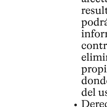
resul
podrá
infor
contr
elimi
propi
donde
del u
Derec