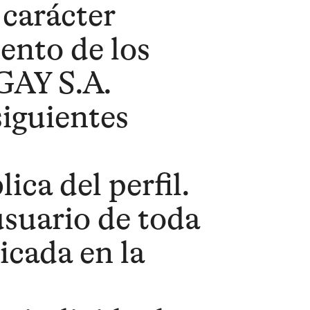
 carácter
iento de los
GAY S.A.
siguientes
ica del perfil.
 usuario de toda
icada en la