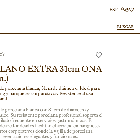
ESP
BUSCAR
BUSCAR
57
LLANO EXTRA 31cm ONA
n.)
 de porcelana blanca, 31cm de diámetro. Ideal para
ing y banquetes corporativos. Resistente al uso
onal.
 de porcelana blanca con 31 cm de diámetro y
ásico. Su resistente porcelana profesional soporta el
pilado frecuente en servicios gastronómicos. El
des redondeados facilitan el servicio en banquetes,
tos corporativos donde la vajilla de porcelana
presentaciones elegantes y funcionales.