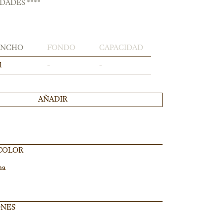
IDADES ****
ANCHO
FONDO
CAPACIDAD
1
-
-
AÑADIR
 COLOR
na
ONES