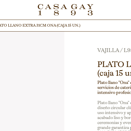
ATO LLANO EXTRA 31CM ONA (CAJA 15 UN.)
ATO LLANO EXTRA 31CM ONA (CAJA 15 UN.)
VAJILLA
/
L9
PLATO 
(caja 15 u
Plato llano "Ona"
servicios de cater
intensivo profesi
Plato llano "Ona"
diseño circular cl
uso intensivo y a
acabado liso y bor
ceremonias y even
grande garantiza 