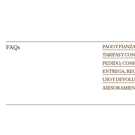
FAQs
PAGO Y FIANZ
TARIFAS Y CO
PEDIDO, CONF
ENTREGA, RE
USO Y DEVOL
ASESORAMIE