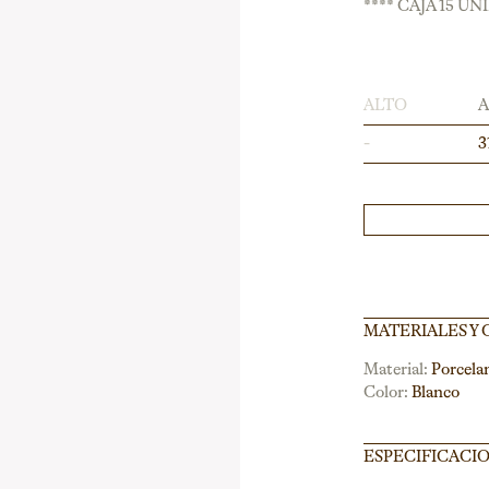
**** CAJA 15 UN
ALTO
-
3
MATERIALES Y
Material:
Porcela
Color:
Blanco
ESPECIFICACI