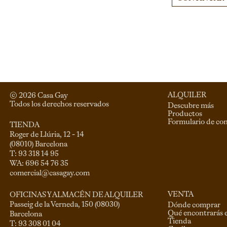
ALQUILER
© 
2026
 Casa Gay 
Todos los derechos reservados
Descubre más
Productos
Formulario de co
TIENDA
Roger de Llúria, 12 - 14

(08010) Barcelona

T: 93 318 14 95

comercial@casagay.com
VENTA
OFICINAS Y ALMACÉN DE ALQUILER
Passeig de la Verneda, 150 (08030)

Dónde comprar
Qué encontrarás 
Barcelona

Tienda