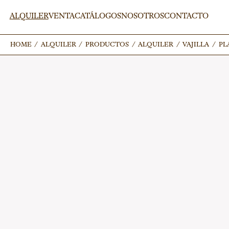
ALQUILER
VENTA
CATÁLOGOS
NOSOTROS
CONTACTO
HOME
HOME
/
/
ALQUILER
ALQUILER
/
/
PRODUCTOS
PRODUCTOS
/
/
ALQUILER
ALQUILER
/
/
VAJILLA
VAJILLA
/
/
PL
PL