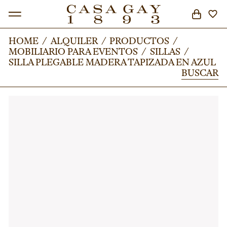
HOME
HOME
/
/
ALQUILER
ALQUILER
/
/
PRODUCTOS
PRODUCTOS
/
/
MOBILIARIO PARA EVENTOS
MOBILIARIO PARA EVENTOS
/
/
SILLAS
SILLAS
/
/
BUSCAR
SILLA PLEGABLE MADERA TAPIZADA EN AZUL
SILLA PLEGABLE MADERA TAPIZADA EN AZUL
BUSCAR
BUSCAR