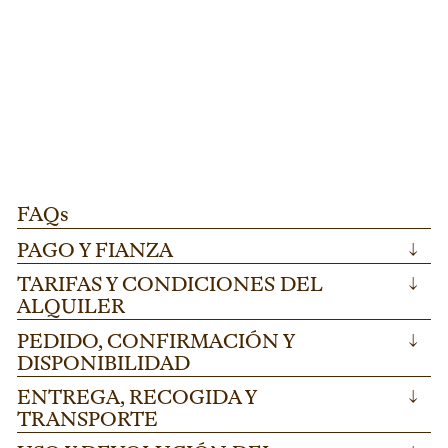
ESCENARIO FINLANDIA
L273
D
PATA REGULABLE PARA TARIMA "FINLANDIA"
T
Pata regulable para tarima "Finlandia" ideal
Di
100-175cm.
AÑADIR
para escenarios modulares en festivales y
me
eventos corporativos. Altura ajustable 100-
he
175cm en acero resistente.
ev
FAQs
PAGO Y FIANZA
↓
TARIFAS Y CONDICIONES DEL
↓
ALQUILER
PEDIDO, CONFIRMACIÓN Y
↓
DISPONIBILIDAD
ENTREGA, RECOGIDA Y
↓
TRANSPORTE