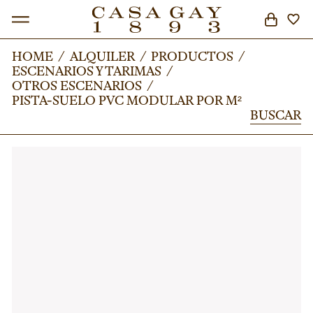
HOME
HOME
/
/
ALQUILER
ALQUILER
/
/
PRODUCTOS
PRODUCTOS
/
/
ESCENARIOS Y TARIMAS
ESCENARIOS Y TARIMAS
/
/
BUSCAR
OTROS ESCENARIOS
OTROS ESCENARIOS
/
/
PISTA-SUELO PVC MODULAR POR M²
PISTA-SUELO PVC MODULAR POR M²
BUSCAR
BUSCAR