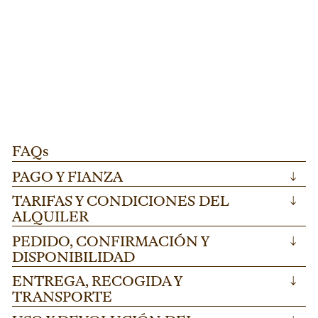
ESCENARIO FINLANDIA
L273
D
PATA REGULABLE PARA TARIMA "FINLANDIA"
T
Pata regulable para tarima "Finlandia" ideal
Di
100-175cm.
AÑADIR
para escenarios modulares en festivales y
me
eventos corporativos. Altura ajustable 100-
he
175cm en acero resistente.
ev
FAQs
PAGO Y FIANZA
↓
TARIFAS Y CONDICIONES DEL
↓
ALQUILER
PEDIDO, CONFIRMACIÓN Y
↓
DISPONIBILIDAD
ENTREGA, RECOGIDA Y
↓
TRANSPORTE