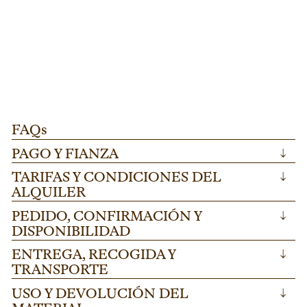
ESCENARIO FINLANDIA
L273
D
PATA REGULABLE PARA TARIMA "FINLANDIA"
T
Pata regulable para tarima "Finlandia" ideal
Di
100-175cm.
AÑADIR
para escenarios modulares en festivales y
me
eventos corporativos. Altura ajustable 100-
he
175cm en acero resistente.
ev
FAQs
PAGO Y FIANZA
↓
TARIFAS Y CONDICIONES DEL
↓
ALQUILER
PEDIDO, CONFIRMACIÓN Y
↓
DISPONIBILIDAD
ENTREGA, RECOGIDA Y
↓
TRANSPORTE
USO Y DEVOLUCIÓN DEL
↓