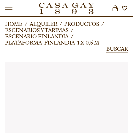
HOME
HOME
/
/
ALQUILER
ALQUILER
/
/
PRODUCTOS
PRODUCTOS
/
/
ESCENARIOS Y TARIMAS
ESCENARIOS Y TARIMAS
/
/
BUSCAR
ESCENARIO FINLANDIA
ESCENARIO FINLANDIA
/
/
PLATAFORMA "FINLANDIA" 1 X 0,5 M
PLATAFORMA "FINLANDIA" 1 X 0,5 M
BUSCAR
BUSCAR