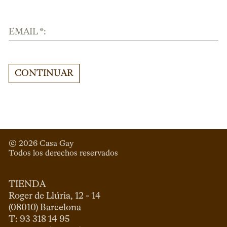
EMAIL *:
CONTINUAR
© 
2026
 Casa Gay 
Todos los derechos reservados
TIENDA
Roger de Llúria, 12 - 14

(08010) Barcelona

T: 93 318 14 95
