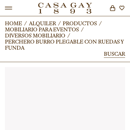
HOME
HOME
/
/
ALQUILER
ALQUILER
/
/
PRODUCTOS
PRODUCTOS
/
/
MOBILIARIO PARA EVENTOS
MOBILIARIO PARA EVENTOS
/
/
BUSCAR
DIVERSOS MOBILIARIO
DIVERSOS MOBILIARIO
/
/
PERCHERO BURRO PLEGABLE CON RUEDAS Y
PERCHERO BURRO PLEGABLE CON RUEDAS Y
FUNDA
FUNDA
BUSCAR
BUSCAR