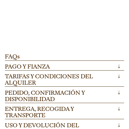
ESCENARIO FINLANDIA
L273
D
PATA REGULABLE PARA TARIMA "FINLANDIA"
T
Pata regulable para tarima "Finlandia" ideal
Di
100-175cm.
AÑADIR
para escenarios modulares en festivales y
me
eventos corporativos. Altura ajustable 100-
he
175cm en acero resistente.
ev
FAQs
PAGO Y FIANZA
↓
TARIFAS Y CONDICIONES DEL
↓
ALQUILER
PEDIDO, CONFIRMACIÓN Y
↓
DISPONIBILIDAD
ENTREGA, RECOGIDA Y
↓
TRANSPORTE
USO Y DEVOLUCIÓN DEL
↓