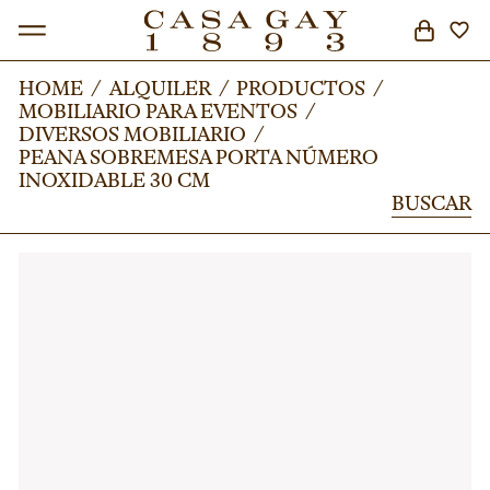
HOME
HOME
/
/
ALQUILER
ALQUILER
/
/
PRODUCTOS
PRODUCTOS
/
/
MOBILIARIO PARA EVENTOS
MOBILIARIO PARA EVENTOS
/
/
BUSCAR
DIVERSOS MOBILIARIO
DIVERSOS MOBILIARIO
/
/
PEANA SOBREMESA PORTA NÚMERO
PEANA SOBREMESA PORTA NÚMERO
INOXIDABLE 30 CM
INOXIDABLE 30 CM
BUSCAR
BUSCAR