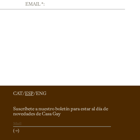
EMAIL *:
CAT
/
ESP
/
ENG
Suscríbete a nuestro boletín para estar al día de
novedades de Casa Gay
(→)