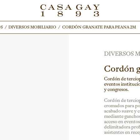
OS
OS
/
/
DIVERSOS MOBILIARIO
DIVERSOS MOBILIARIO
/
/
CORDÓN GRANATE PARA PEANA 2M
CORDÓN GRANATE PARA PEANA 2M
DIVERSOS M
Cordón g
Cordón de terciop
eventos instituci
y congresos.
Cordón de terciop
cromados para pos
acabado suave y c
mediante ganchos
acceso en eventos
delimitadora prof
asistentes en rec