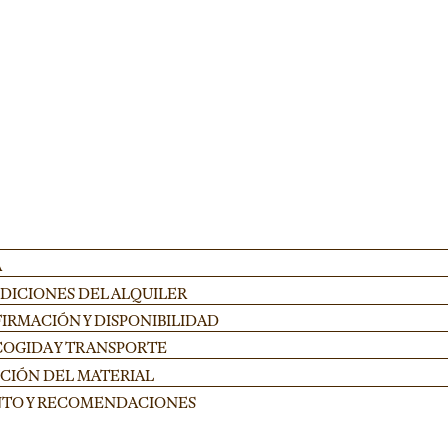
estivales y eventos corporativos. Altura ajustable 100-175cm en acero resisten
AÑADIR
A
NDICIONES DEL ALQUILER
IRMACIÓN Y DISPONIBILIDAD
COGIDA Y TRANSPORTE
UCIÓN DEL MATERIAL
NTO Y RECOMENDACIONES