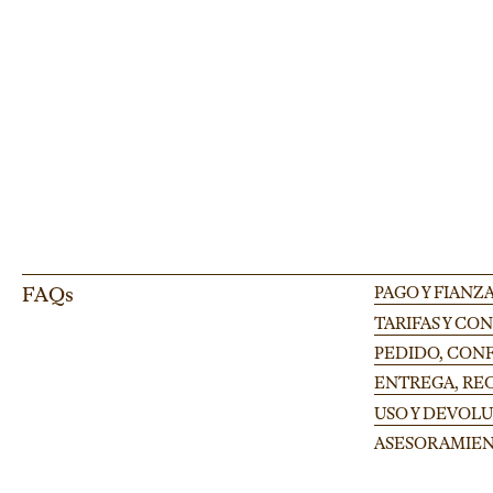
Pata regulable para tarima "Finlandia" ideal para escenarios modulares en f
FAQs
PAGO Y FIANZ
TARIFAS Y CO
PEDIDO, CONF
ENTREGA, RE
USO Y DEVOL
ASESORAMIE