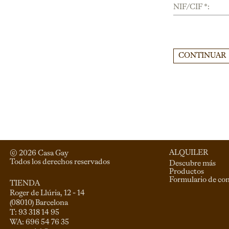
NIF/CIF *:
CONTINUAR
ALQUILER
© 
2026
 Casa Gay 
Todos los derechos reservados
Descubre más
Productos
Formulario de co
TIENDA
Roger de Llúria, 12 - 14

(08010) Barcelona

T: 93 318 14 95
