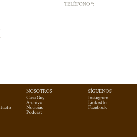
TELÉFONO *:
NOSOTROS
SÍGUENOS
Casa Gay
Instagram
Archivo
LinkedIn
ntacto
Noticias
Facebook
Podcast