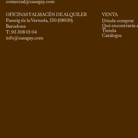
comercial@casagay.com
VENTA
OFICINAS Y ALMACÉN DE ALQUILER
Passeig de la Verneda, 150 (08030)

Dónde comprar
Qué encontrarás 
Barcelona

Tienda
Catálogos
info@casagay.com