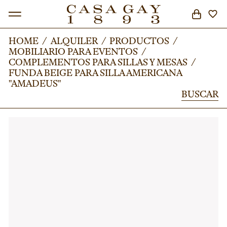
HOME
HOME
/
/
ALQUILER
ALQUILER
/
/
PRODUCTOS
PRODUCTOS
/
/
MOBILIARIO PARA EVENTOS
MOBILIARIO PARA EVENTOS
/
/
BUSCAR
COMPLEMENTOS PARA SILLAS Y MESAS
COMPLEMENTOS PARA SILLAS Y MESAS
/
/
FUNDA BEIGE PARA SILLA AMERICANA
FUNDA BEIGE PARA SILLA AMERICANA
"AMADEUS"
"AMADEUS"
BUSCAR
BUSCAR