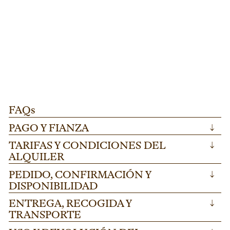
ESCENARIO FINLANDIA
L273
D
PATA REGULABLE PARA TARIMA "FINLANDIA"
T
Pata regulable para tarima "Finlandia" ideal
Di
100-175cm.
AÑADIR
para escenarios modulares en festivales y
me
eventos corporativos. Altura ajustable 100-
he
175cm en acero resistente.
ev
FAQs
PAGO Y FIANZA
↓
TARIFAS Y CONDICIONES DEL
↓
ALQUILER
PEDIDO, CONFIRMACIÓN Y
↓
DISPONIBILIDAD
ENTREGA, RECOGIDA Y
↓
TRANSPORTE