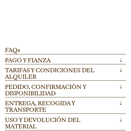
PATA REGULABLE PARA TARIMA "FINLANDIA"
T
Pata regulable para tarima "Finlandia" ideal
Di
100-175cm.
AÑADIR
para escenarios modulares en festivales y
me
eventos corporativos. Altura ajustable 100-
he
175cm en acero resistente.
ev
FAQs
PAGO Y FIANZA
↓
TARIFAS Y CONDICIONES DEL
↓
ALQUILER
PEDIDO, CONFIRMACIÓN Y
↓
DISPONIBILIDAD
ENTREGA, RECOGIDA Y
↓
TRANSPORTE
USO Y DEVOLUCIÓN DEL
↓
MATERIAL