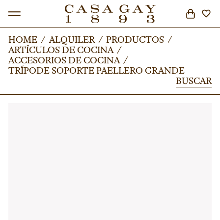
HOME
HOME
/
/
ALQUILER
ALQUILER
/
/
PRODUCTOS
PRODUCTOS
/
/
ARTÍCULOS DE COCINA
ARTÍCULOS DE COCINA
/
/
BUSCAR
ACCESORIOS DE COCINA
ACCESORIOS DE COCINA
/
/
TRÍPODE SOPORTE PAELLERO GRANDE
TRÍPODE SOPORTE PAELLERO GRANDE
BUSCAR
BUSCAR