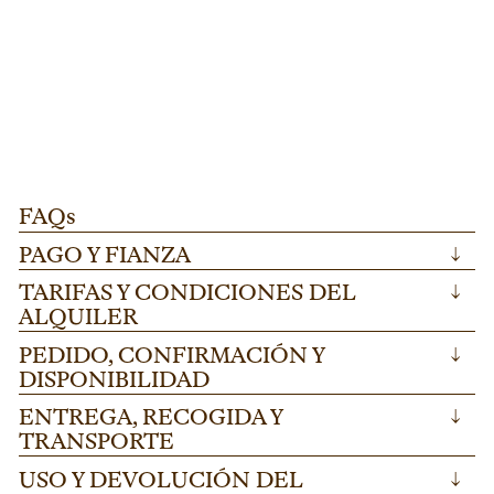
ESCENARIO FINLANDIA
L273
D
PATA REGULABLE PARA TARIMA "FINLANDIA"
T
Pata regulable para tarima "Finlandia" ideal
Di
100-175cm.
AÑADIR
para escenarios modulares en festivales y
me
eventos corporativos. Altura ajustable 100-
he
175cm en acero resistente.
ev
FAQs
PAGO Y FIANZA
↓
TARIFAS Y CONDICIONES DEL
↓
ALQUILER
PEDIDO, CONFIRMACIÓN Y
↓
DISPONIBILIDAD
ENTREGA, RECOGIDA Y
↓
TRANSPORTE
USO Y DEVOLUCIÓN DEL
↓