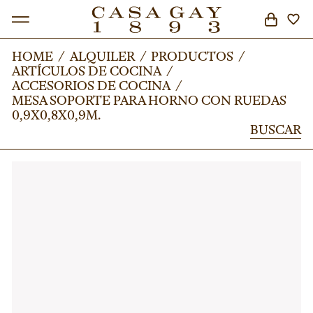
HOME
HOME
/
/
ALQUILER
ALQUILER
/
/
PRODUCTOS
PRODUCTOS
/
/
ARTÍCULOS DE COCINA
ARTÍCULOS DE COCINA
/
/
BUSCAR
ACCESORIOS DE COCINA
ACCESORIOS DE COCINA
/
/
MESA SOPORTE PARA HORNO CON RUEDAS
MESA SOPORTE PARA HORNO CON RUEDAS
0,9X0,8X0,9M.
0,9X0,8X0,9M.
BUSCAR
BUSCAR