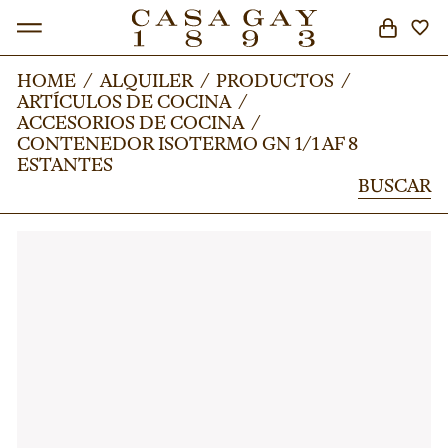
HOME
HOME
/
/
ALQUILER
ALQUILER
/
/
PRODUCTOS
PRODUCTOS
/
/
ARTÍCULOS DE COCINA
ARTÍCULOS DE COCINA
/
/
BUSCAR
ACCESORIOS DE COCINA
ACCESORIOS DE COCINA
/
/
CONTENEDOR ISOTERMO GN 1/1 AF 8
CONTENEDOR ISOTERMO GN 1/1 AF 8
ESTANTES
ESTANTES
BUSCAR
BUSCAR