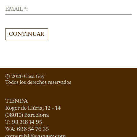
EMAIL *:
CONTINUAR
© 
2026
 Casa Gay 
Todos los derechos reservados
TIENDA
Roger de Llúria, 12 - 14

(08010) Barcelona

T: 93 318 14 95

comercial@casagay.com