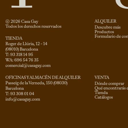
ALQUILER
© 
2026
 Casa Gay 
Todos los derechos reservados
Descubre más
Productos
Formulario de co
TIENDA
Roger de Llúria, 12 - 14

(08010) Barcelona

T: 93 318 14 95

comercial@casagay.com
VENTA
OFICINAS Y ALMACÉN DE ALQUILER
Passeig de la Verneda, 150 (08030)

Dónde comprar
Qué encontrarás 
Barcelona

Tienda
Catálogos
info@casagay.com