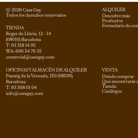
ALQUILER
© 
2026
 Casa Gay 
Todos los derechos reservados
Descubre más
Productos
Formulario de co
TIENDA
Roger de Llúria, 12 - 14

(08010) Barcelona

T: 93 318 14 95

comercial@casagay.com
VENTA
OFICINAS Y ALMACÉN DE ALQUILER
Passeig de la Verneda, 150 (08030)

Dónde comprar
Qué encontrarás 
Barcelona

Tienda
Catálogos
info@casagay.com