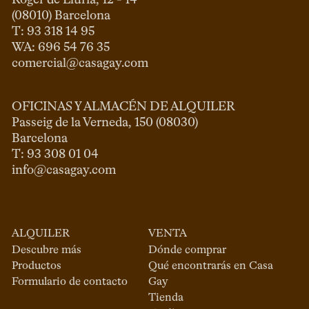
Roger de Llúria, 12 - 14

(08010) Barcelona

T: 93 318 14 95

comercial@casagay.com
OFICINAS Y ALMACÉN DE ALQUILER
Passeig de la Verneda, 150 (08030)

Barcelona

info@casagay.com
ALQUILER
VENTA
Descubre más
Dónde comprar
Productos
Qué encontrarás en Casa
Formulario de contacto
Gay
Tienda