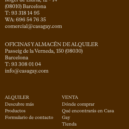
Roger de Llúria, 12 - 14

(08010) Barcelona

T: 93 318 14 95

comercial@casagay.com
OFICINAS Y ALMACÉN DE ALQUILER
Passeig de la Verneda, 150 (08030)

Barcelona

info@casagay.com
ALQUILER
VENTA
Descubre más
Dónde comprar
Productos
Qué encontrarás en Casa
Formulario de contacto
Gay
Tienda