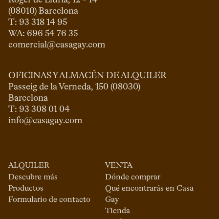
Roger de Llúria, 12 - 14

(08010) Barcelona

T: 93 318 14 95

comercial@casagay.com
OFICINAS Y ALMACÉN DE ALQUILER
Passeig de la Verneda, 150 (08030)

Barcelona

info@casagay.com
ALQUILER
VENTA
Descubre más
Dónde comprar
Productos
Qué encontrarás en Casa
Formulario de contacto
Gay
Tienda