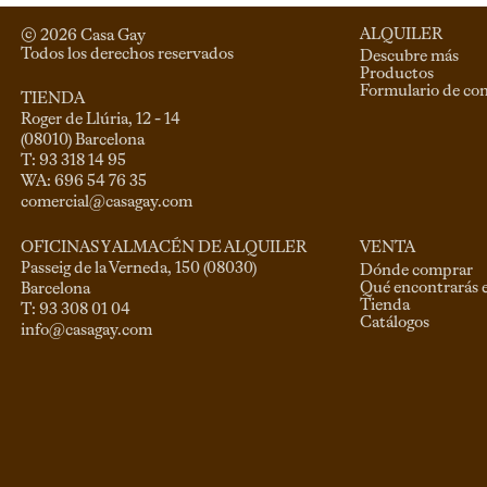
ALQUILER
© 
2026
 Casa Gay 
Todos los derechos reservados
Descubre más
Productos
Formulario de co
TIENDA
Roger de Llúria, 12 - 14

(08010) Barcelona

T: 93 318 14 95

comercial@casagay.com
VENTA
OFICINAS Y ALMACÉN DE ALQUILER
Passeig de la Verneda, 150 (08030)

Dónde comprar
Qué encontrarás 
Barcelona

Tienda
Catálogos
info@casagay.com