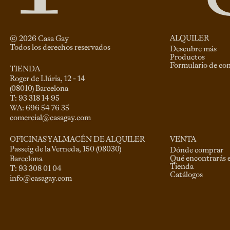
ALQUILER
© 
2026
 Casa Gay 
Todos los derechos reservados
Descubre más
Productos
Formulario de co
TIENDA
Roger de Llúria, 12 - 14

(08010) Barcelona

T: 93 318 14 95

comercial@casagay.com
VENTA
OFICINAS Y ALMACÉN DE ALQUILER
Passeig de la Verneda, 150 (08030)

Dónde comprar
Qué encontrarás 
Barcelona

Tienda
Catálogos
info@casagay.com