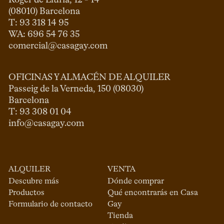
Roger de Llúria, 12 - 14

(08010) Barcelona

T: 93 318 14 95

comercial@casagay.com
OFICINAS Y ALMACÉN DE ALQUILER
Passeig de la Verneda, 150 (08030)

Barcelona

info@casagay.com
ALQUILER
VENTA
Descubre más
Dónde comprar
Productos
Qué encontrarás en Casa
Formulario de contacto
Gay
Tienda