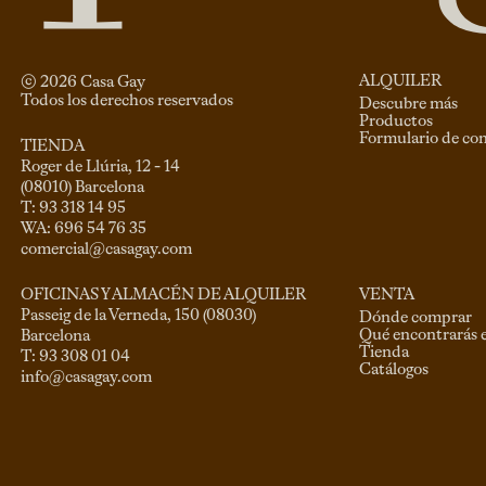
ALQUILER
© 
2026
 Casa Gay 
Todos los derechos reservados
Descubre más
Productos
Formulario de co
TIENDA
Roger de Llúria, 12 - 14

(08010) Barcelona

T: 93 318 14 95

comercial@casagay.com
VENTA
OFICINAS Y ALMACÉN DE ALQUILER
Passeig de la Verneda, 150 (08030)

Dónde comprar
Qué encontrarás 
Barcelona

Tienda
Catálogos
info@casagay.com