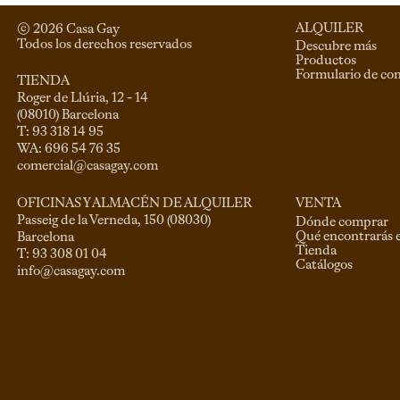
ALQUILER
© 
2026
 Casa Gay 
Todos los derechos reservados
Descubre más
Productos
Formulario de co
TIENDA
Roger de Llúria, 12 - 14

(08010) Barcelona

T: 93 318 14 95

comercial@casagay.com
VENTA
OFICINAS Y ALMACÉN DE ALQUILER
Passeig de la Verneda, 150 (08030)

Dónde comprar
Qué encontrarás 
Barcelona

Tienda
Catálogos
info@casagay.com