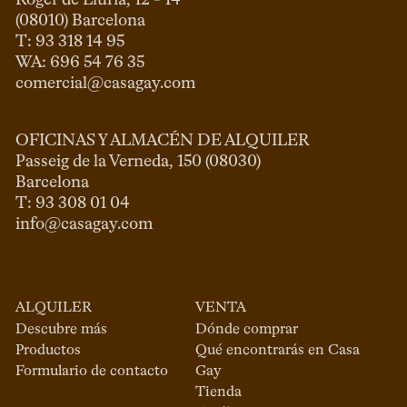
Roger de Llúria, 12 - 14

(08010) Barcelona

T: 93 318 14 95

comercial@casagay.com
OFICINAS Y ALMACÉN DE ALQUILER
Passeig de la Verneda, 150 (08030)

Barcelona

info@casagay.com
ALQUILER
VENTA
Descubre más
Dónde comprar
Productos
Qué encontrarás en Casa
Formulario de contacto
Gay
Tienda