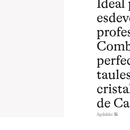
Ideal 
esdev
profe
Comb
perfe
taules
crista
de Ca
Apilable:
Si