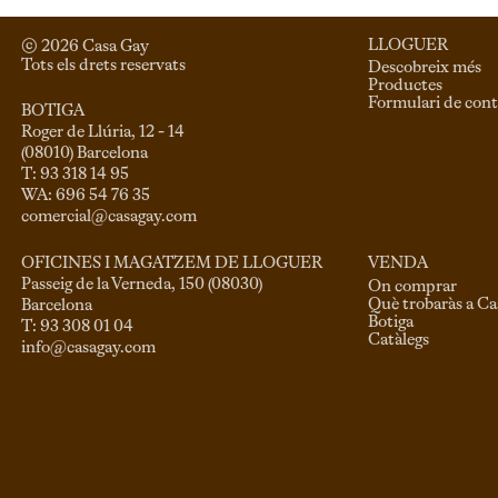
LLOGUER
© 
2026
 Casa Gay 
Tots els drets reservats
Descobreix més
Productes
Formulari de cont
BOTIGA
Roger de Llúria, 12 - 14

(08010) Barcelona

T: 93 318 14 95

comercial@casagay.com
VENDA
OFICINES I MAGATZEM DE LLOGUER
Passeig de la Verneda, 150 (08030)

On comprar
Què trobaràs a C
Barcelona

Botiga
Catàlegs
info@casagay.com