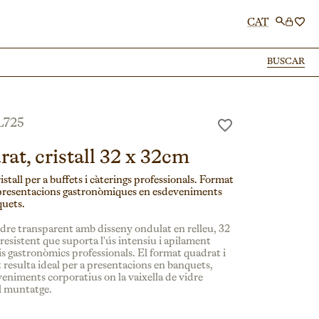
CAT
BUSCAR
BUSCAR
L725
rat, cristall 32 x 32cm
istall per a buffets i càterings professionals. Format
a presentacions gastronòmiques en esdeveniments
quets.
idre transparent amb disseny ondulat en relleu, 32
resistent que suporta l'ús intensiu i apilament
is gastronòmics professionals. El format quadrat i
 resulta ideal per a presentacions en banquets,
veniments corporatius on la vaixella de vidre
al muntatge.