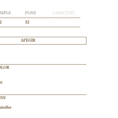
AMPLE
FONS
CAPACITAT
2
32
-
AFEGIR
OLOR
nt
ONS
ixelles