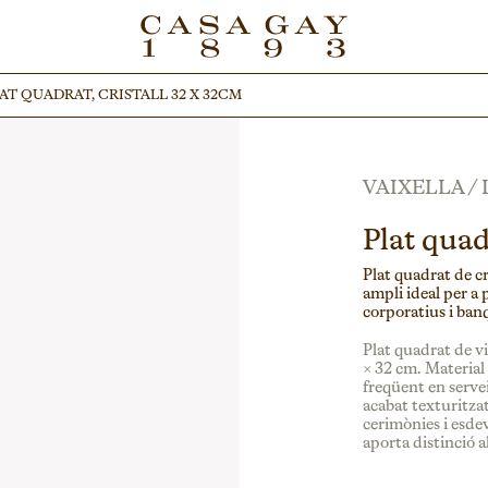
AT QUADRAT, CRISTALL 32 X 32CM
AT QUADRAT, CRISTALL 32 X 32CM
VAIXELLA
/
Plat quad
Plat quadrat de cr
ampli ideal per 
corporatius i ban
Plat quadrat de v
× 32 cm. Material 
freqüent en serve
acabat texturitzat
cerimònies i esde
aporta distinció 