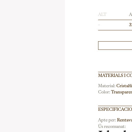
ALT
-
3
MATERIALS I C
Material:
Cristal·lí
Color:
Transpare
ESPECIFICACI
Apte per:
Rentava
Ús recomanat: