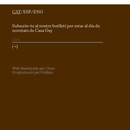
CAT
/
ESP
/
ENG
Subscriu-te al nostre butlletí per estar al dia de
novetats de Casa Gay
(→)
Web dissenyada per Clase
Programació per Pukkas