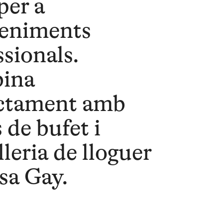
per a
eniments
ssionals.
ina
ctament amb
 de bufet i
lleria de lloguer
sa Gay.