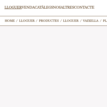
LLOGUER
VENDA
CATÀLEGS
NOSALTRES
CONTACTE
HOME
HOME
/
/
LLOGUER
LLOGUER
/
/
PRODUCTES
PRODUCTES
/
/
LLOGUER
LLOGUER
/
/
VAIXELLA
VAIXELLA
/
/
PL
PL