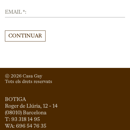
EMAIL *:
CONTINUAR
© 
2026
 Casa Gay 
Tots els drets reservats
BOTIGA
Roger de Llúria, 12 - 14

(08010) Barcelona

T: 93 318 14 95
