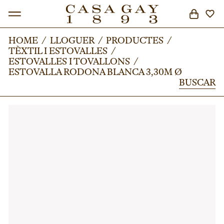
HOME
HOME
/
/
LLOGUER
LLOGUER
/
/
PRODUCTES
PRODUCTES
/
/
TÈXTIL I ESTOVALLES
TÈXTIL I ESTOVALLES
/
/
BUSCAR
ESTOVALLES I TOVALLONS
ESTOVALLES I TOVALLONS
/
/
ESTOVALLA RODONA BLANCA 3,30M Ø
ESTOVALLA RODONA BLANCA 3,30M Ø
BUSCAR
BUSCAR