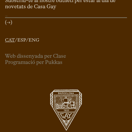
Subscriu-te al nostre butlletí per estar al dia de
novetats de Casa Gay
(→)
CAT
/
ESP
/
ENG
Web dissenyada per Clase
Programació per Pukkas