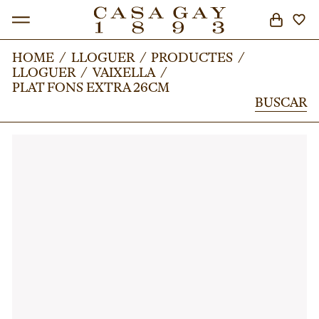
HOME
HOME
/
/
LLOGUER
LLOGUER
/
/
PRODUCTES
PRODUCTES
/
/
LLOGUER
LLOGUER
/
/
VAIXELLA
VAIXELLA
/
/
BUSCAR
PLAT FONS EXTRA 26CM
PLAT FONS EXTRA 26CM
BUSCAR
BUSCAR