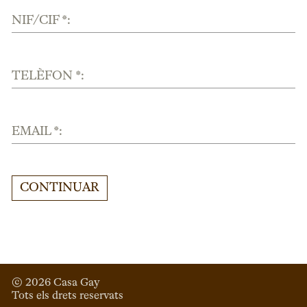
NIF/CIF *:
TELÈFON *:
EMAIL *:
CONTINUAR
© 
2026
 Casa Gay 
Tots els drets reservats