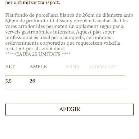
per optimitzar transport.
Plat fondo de porcellana blanca de 26cm de diàmetre amb
5,5cm de profunditat i disseny circular. L'acabat llis i les
vores arrodonides permeten un apilament segur per a
serveis gastronòmics intensius. Aquest plat soper
professional és ideal per a banquets, cerimònies i
esdeveniments corporatius que requereixen vaixella
resistent per al servei diari.
**** CAIXA 25 UNITATS ****
ALT
AMPLE
FONS
CAPACITAT
5,5
26
-
-
AFEGIR