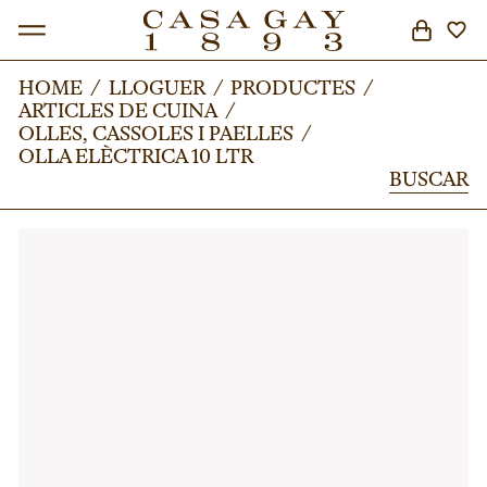
HOME
HOME
/
/
LLOGUER
LLOGUER
/
/
PRODUCTES
PRODUCTES
/
/
ARTICLES DE CUINA
ARTICLES DE CUINA
/
/
BUSCAR
OLLES, CASSOLES I PAELLES
OLLES, CASSOLES I PAELLES
/
/
OLLA ELÈCTRICA 10 LTR
OLLA ELÈCTRICA 10 LTR
BUSCAR
BUSCAR