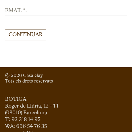
EMAIL *:
CONTINUAR
© 
2026
 Casa Gay 
Tots els drets reservats
BOTIGA
Roger de Llúria, 12 - 14

(08010) Barcelona

T: 93 318 14 95
