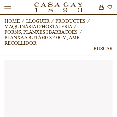
HOME
HOME
/
/
LLOGUER
LLOGUER
/
/
PRODUCTES
PRODUCTES
/
/
MAQUINÀRIA D'HOSTALERIA
MAQUINÀRIA D'HOSTALERIA
/
/
BUSCAR
FORNS, PLANXES I BARBACOES
FORNS, PLANXES I BARBACOES
/
/
PLANXA A BUTÀ 60 X 40CM, AMB
PLANXA A BUTÀ 60 X 40CM, AMB
RECOLLIDOR
RECOLLIDOR
BUSCAR
BUSCAR