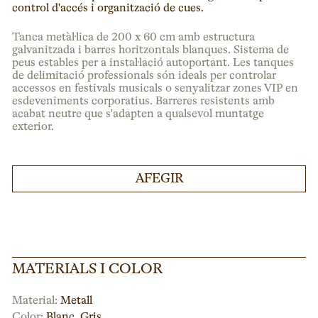
control d'accés i organització de cues.
Tanca metàl·lica de 200 x 60 cm amb estructura
galvanitzada i barres horitzontals blanques. Sistema de
peus estables per a instal·lació autoportant. Les tanques
de delimitació professionals són ideals per controlar
accessos en festivals musicals o senyalitzar zones VIP en
esdeveniments corporatius. Barreres resistents amb
acabat neutre que s'adapten a qualsevol muntatge
exterior.
AFEGIR
MATERIALS I COLOR
Material:
Metall
Color:
Blanc
,
Gris