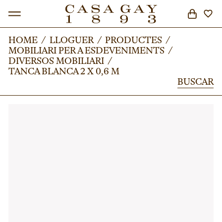
HOME
HOME
/
/
LLOGUER
LLOGUER
/
/
PRODUCTES
PRODUCTES
/
/
MOBILIARI PER A ESDEVENIMENTS
MOBILIARI PER A ESDEVENIMENTS
/
/
BUSCAR
DIVERSOS MOBILIARI
DIVERSOS MOBILIARI
/
/
TANCA BLANCA 2 X 0,6 M
TANCA BLANCA 2 X 0,6 M
BUSCAR
BUSCAR