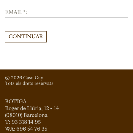
EMAIL *:
CONTINUAR
© 
2026
 Casa Gay 
Tots els drets reservats
BOTIGA
Roger de Llúria, 12 - 14

(08010) Barcelona

T: 93 318 14 95
