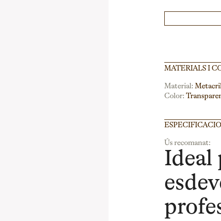
MATERIALS I C
Material:
Metacri
Color:
Transpare
ESPECIFICACI
Ús recomanat:
Ideal 
esdev
profe