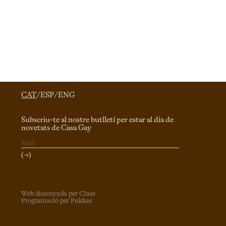
CAT
/
ESP
/
ENG
Subscriu-te al nostre butlletí per estar al dia de
novetats de Casa Gay
(→)
Web dissenyada per Clase
Programació per Pukkas