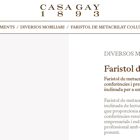
IMENTS
IMENTS
/
/
DIVERSOS MOBILIARI
DIVERSOS MOBILIARI
/
/
FARISTOL DE METACRILAT COL
FARISTOL DE METACRILAT COL
DIVERSOS M
Faristol 
Faristol de metac
conferències i pre
inclinada per a u
Faristol de metac
inclinada de lect
que proporciona e
conferències resu
empresarials i es
professional amb d
ponent.