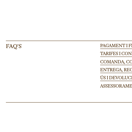
FAQ'S
PAGAMENT I 
TARIFES I CO
COMANDA, CON
ENTREGA, RE
ÚS I DEVOLUC
ASSESSORAME