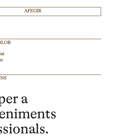
AFEGIR
OLOR
lat
nt
ONS
per a
eniments
ssionals.