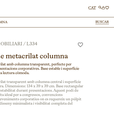
CAT
BUSCAR
BUSCAR
UMNA
UMNA
OBILIARI
/
L334
de metacrilat columna
rilat amb columna transparent, perfecte per
sentacions corporatives. Base estable i superfície
na lectura còmoda.
rilat transparent amb columna central i superfície
ura. Dimensions: 134 x 39 x 39 cm. Base rectangular
stabilitat durant presentacions. Aquest podi de
lta ideal per a congressos, convencions
deveniments corporatius on es requereix un púlpit
isseny minimalista i visibilitat completa del