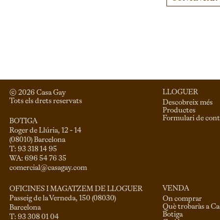
LLOGUER
© 
2026
 Casa Gay 
Tots els drets reservats
Descobreix més
Productes
Formulari de cont
BOTIGA
Roger de Llúria, 12 - 14

(08010) Barcelona

T: 93 318 14 95

comercial@casagay.com
VENDA
OFICINES I MAGATZEM DE LLOGUER
Passeig de la Verneda, 150 (08030)

On comprar
Què trobaràs a C
Barcelona

Botiga