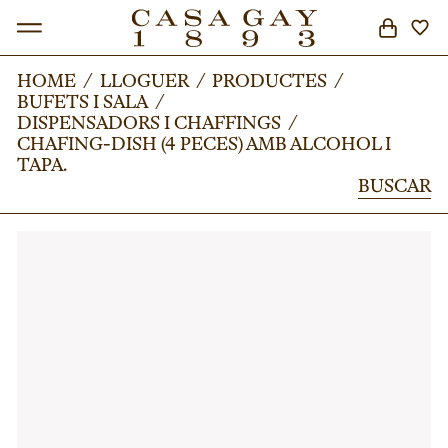
HOME
HOME
/
/
LLOGUER
LLOGUER
/
/
PRODUCTES
PRODUCTES
/
/
BUFETS I SALA
BUFETS I SALA
/
/
BUSCAR
DISPENSADORS I CHAFFINGS
DISPENSADORS I CHAFFINGS
/
/
CHAFING-DISH (4 PECES) AMB ALCOHOL I
CHAFING-DISH (4 PECES) AMB ALCOHOL I
TAPA.
TAPA.
BUSCAR
BUSCAR