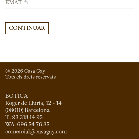
EMAIL *:
CONTINUAR
© 
2026
 Casa Gay 
Tots els drets reservats
BOTIGA
Roger de Llúria, 12 - 14

(08010) Barcelona

T: 93 318 14 95

comercial@casagay.com