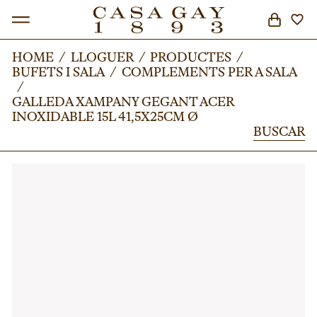
HOME
HOME
/
/
LLOGUER
LLOGUER
/
/
PRODUCTES
PRODUCTES
/
/
BUFETS I SALA
BUFETS I SALA
/
/
COMPLEMENTS PER A SALA
COMPLEMENTS PER A SALA
BUSCAR
/
/
GALLEDA XAMPANY GEGANT ACER
GALLEDA XAMPANY GEGANT ACER
INOXIDABLE 15L 41,5X25CM Ø
INOXIDABLE 15L 41,5X25CM Ø
BUSCAR
BUSCAR