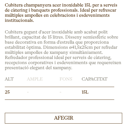
Cubitera champanyera acer inoxidable 15L per a serveis
de càtering i banquets professionals. Ideal per refrescar
múltiples ampolles en celebracions i esdeveniments
institucionals.
Cubitera gegant d'acer inoxidable amb acabat polit
brillant, capacitat de 15 litres. Disseny semiesfèric sobre
base decorativa en forma d'estrella que proporciona
estabilitat òptima. Dimensions ø41,5x25cm per refredar
múltiples ampolles de xampany simultàniament.
Refredador professional ideal per serveis de càtering,
recepcions corporatives i esdeveniments que requereixen
presentació elegant del xampany.
ALT
AMPLE
FONS
CAPACITAT
25
-
-
15L
AFEGIR