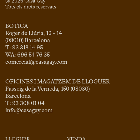
© 
2026
 Casa Gay 
Tots els drets reservats
BOTIGA
Roger de Llúria, 12 - 14

(08010) Barcelona

T: 93 318 14 95

comercial@casagay.com
OFICINES I MAGATZEM DE LLOGUER
Passeig de la Verneda, 150 (08030)

Barcelona

info@casagay.com
LLOGUER
VENDA