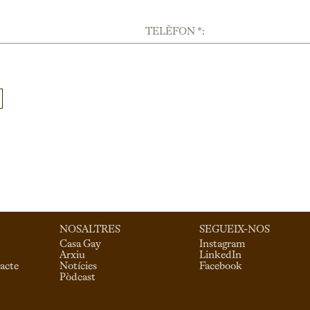
TELÈFON *:
NOSALTRES
SEGUEIX-NOS
Casa Gay
Instagram
Arxiu
LinkedIn
acte
Notícies
Facebook
Pòdcast