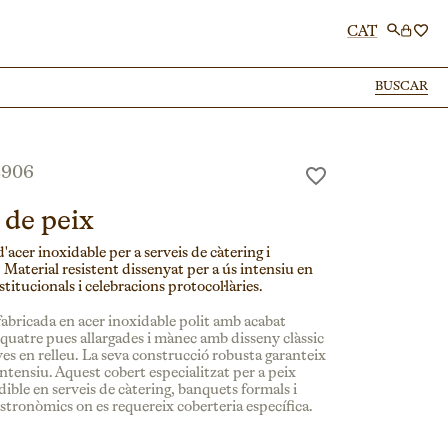
CAT
BUSCAR
BUSCAR
L906
 de peix
d'acer inoxidable per a serveis de càtering i
Material resistent dissenyat per a ús intensiu en
itucionals i celebracions protocol·làries.
fabricada en acer inoxidable polit amb acabat
 quatre pues allargades i mànec amb disseny clàssic
ves en relleu. La seva construcció robusta garanteix
intensiu. Aquest cobert especialitzat per a peix
ible en serveis de càtering, banquets formals i
tronòmics on es requereix coberteria específica.