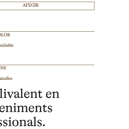
AFEGIR
OLOR
xidable
ONS
ixelles
livalent en
eniments
ssionals.