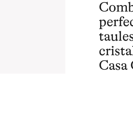
Comb
perfe
taules
crista
Casa 