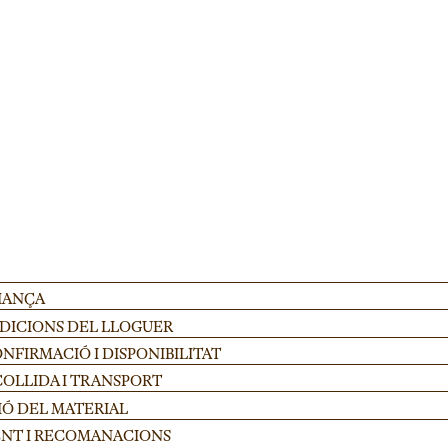
corporatius. Alçada ajustable 100-175cm en acer resistent, ideal per escenaris 
AFEGIR
FIANÇA
NDICIONS DEL LLOGUER
FIRMACIÓ I DISPONIBILITAT
COLLIDA I TRANSPORT
IÓ DEL MATERIAL
NT I RECOMANACIONS