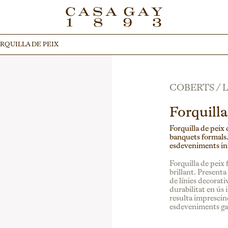
RQUILLA DE PEIX
RQUILLA DE PEIX
COBERTS
/
Forquilla
Forquilla de peix 
banquets formals. 
esdeveniments inst
Forquilla de peix 
brillant. Presenta
de línies decorati
durabilitat en ús 
resulta imprescind
esdeveniments gas