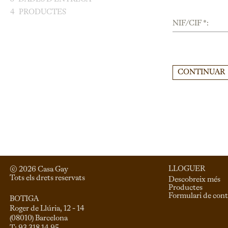
4
PRODUCTES
NIF/CIF *:
CONTINUAR
LLOGUER
© 
2026
 Casa Gay 
Tots els drets reservats
Descobreix més
Productes
Formulari de cont
BOTIGA
Roger de Llúria, 12 - 14

(08010) Barcelona
