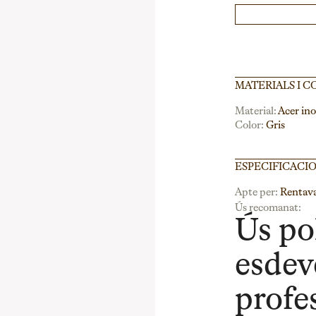
MATERIALS I C
Material:
Acer ino
Color:
Gris
ESPECIFICACI
Apte per:
Rentava
Ús recomanat:
Ús po
esdev
profe