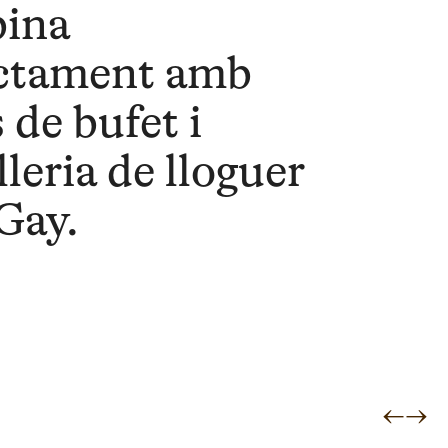
ina
ctament amb
 de bufet i
lleria de lloguer
Gay.
←
→