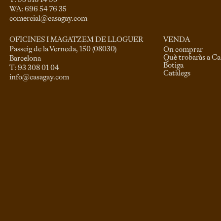
T: 93 318 14 95

comercial@casagay.com
VENDA
OFICINES I MAGATZEM DE LLOGUER
Passeig de la Verneda, 150 (08030)

On comprar
Què trobaràs a C
Barcelona

Botiga
Catàlegs
info@casagay.com