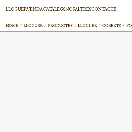
LLOGUER
VENDA
CATÀLEGS
NOSALTRES
CONTACTE
HOME
HOME
/
/
LLOGUER
LLOGUER
/
/
PRODUCTES
PRODUCTES
/
/
LLOGUER
LLOGUER
/
/
COBERTS
COBERTS
/
/
FO
FO