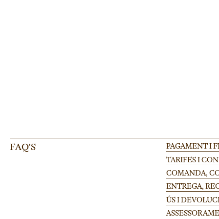
Pota regulable per tarima Finlandia 100-175cm
Pota regulable Finlandia per tarimes modulars en festivals i esdeveniments 
FAQ'S
PAGAMENT I 
TARIFES I CO
COMANDA, CON
ENTREGA, RE
ÚS I DEVOLUC
ASSESSORAME