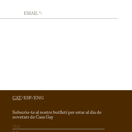
EMAIL *:
CAT
/
ESP
/
ENG
Subscriu-te al nostre butlletí per estar al dia de
novetats de Casa Gay