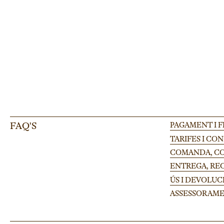
FAQ'S
PAGAMENT I 
TARIFES I CO
COMANDA, CON
ENTREGA, RE
ÚS I DEVOLUC
ASSESSORAME