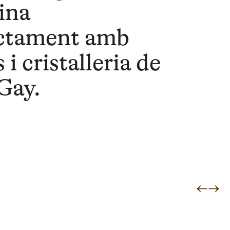
ina
ctament amb
 i cristalleria de
Gay.
←
→