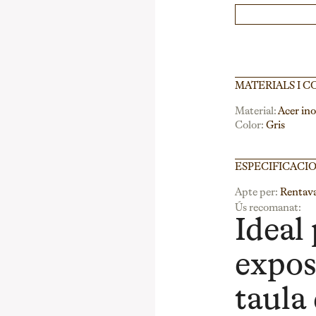
MATERIALS I C
Material:
Acer ino
Color:
Gris
ESPECIFICACI
Apte per:
Rentava
Ús recomanat:
Ideal 
expos
taula