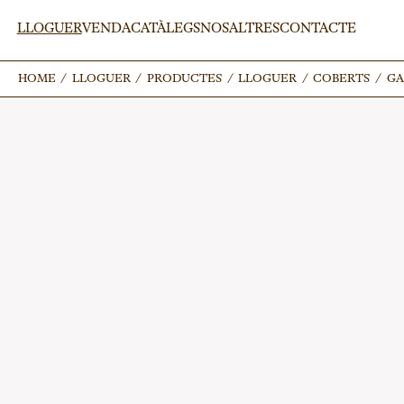
LLOGUER
VENDA
CATÀLEGS
NOSALTRES
CONTACTE
HOME
HOME
/
/
LLOGUER
LLOGUER
/
/
PRODUCTES
PRODUCTES
/
/
LLOGUER
LLOGUER
/
/
COBERTS
COBERTS
/
/
GA
GA