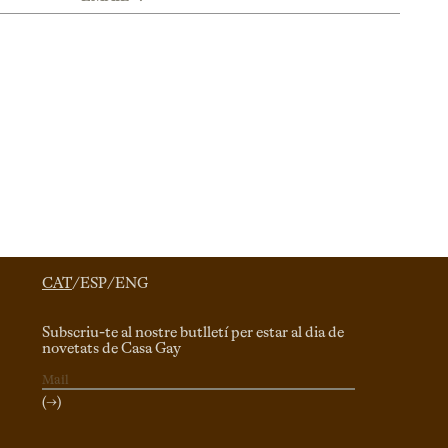
CAT
/
ESP
/
ENG
Subscriu-te al nostre butlletí per estar al dia de
novetats de Casa Gay
(→)