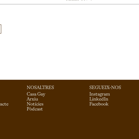
NOSALTRES
SEGUEIX-NOS
Casa Gay
Instagram
Arxiu
LinkedIn
acte
Notícies
Facebook
Pòdcast