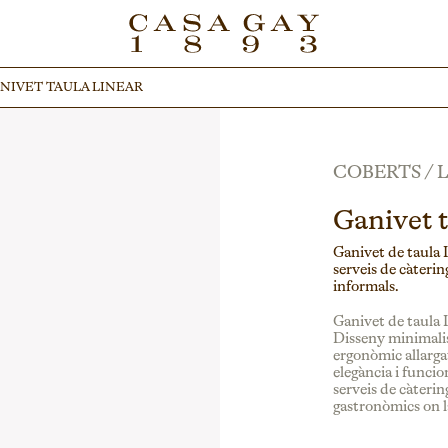
NIVET TAULA LINEAR
NIVET TAULA LINEAR
COBERTS
/
Ganivet t
Ganivet de taula L
serveis de càteri
informals.
Ganivet de taula L
Disseny minimalist
ergonòmic allarga
elegància i funcio
serveis de càteri
gastronòmics on la