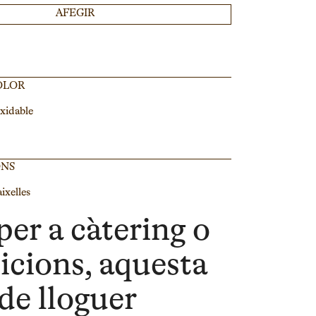
AFEGIR
OLOR
xidable
ONS
ixelles
per a càtering o
icions, aquesta
 de lloguer