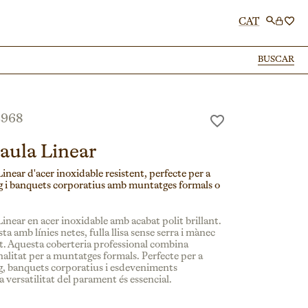
CAT
BUSCAR
BUSCAR
L968
aula Linear
inear d'acer inoxidable resistent, perfecte per a
ng i banquets corporatius amb muntatges formals o
inear en acer inoxidable amb acabat polit brillant.
a amb línies netes, fulla llisa sense serra i mànec
t. Aquesta coberteria professional combina
nalitat per a muntatges formals. Perfecte per a
ng, banquets corporatius i esdeveniments
 versatilitat del parament és essencial.