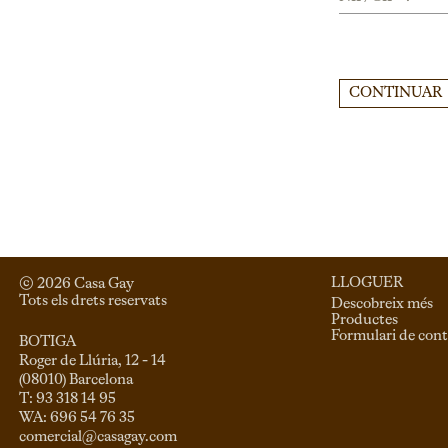
CONTINUAR
LLOGUER
© 
2026
 Casa Gay 
Tots els drets reservats
Descobreix més
Productes
Formulari de cont
BOTIGA
Roger de Llúria, 12 - 14

(08010) Barcelona

T: 93 318 14 95

comercial@casagay.com