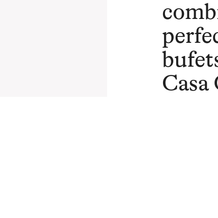
comb
perfe
bufets
Casa 