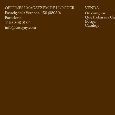
VENDA
OFICINES I MAGATZEM DE LLOGUER
Passeig de la Verneda, 150 (08030)

On comprar
Què trobaràs a C
Barcelona

Botiga
Catàlegs
info@casagay.com