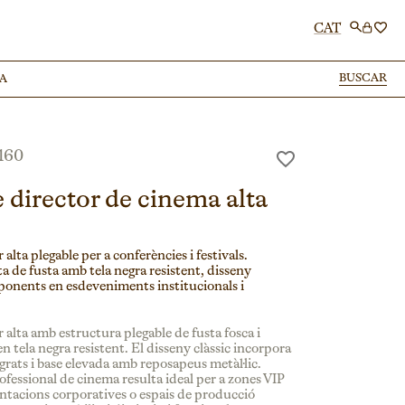
CAT
BUSCAR
BUSCAR
A
A
160
 director de cinema alta
 alta plegable per a conferències i festivals.
a de fusta amb tela negra resistent, disseny
r ponents en esdeveniments institucionals i
 alta amb estructura plegable de fusta fosca i
en tela negra resistent. El disseny clàssic incorpora
grats i base elevada amb reposapeus metàl·lic.
ofessional de cinema resulta ideal per a zones VIP
sentacions corporatives o espais de producció