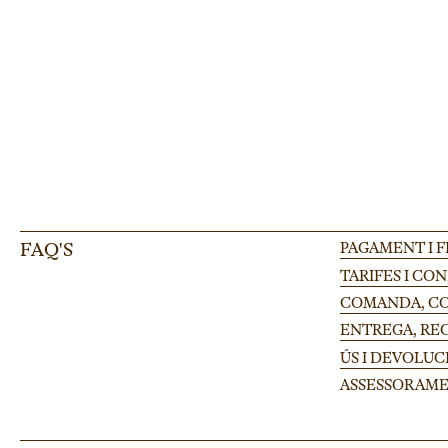
FAQ'S
PAGAMENT I 
TARIFES I CO
COMANDA, CON
ENTREGA, RE
ÚS I DEVOLUC
ASSESSORAME