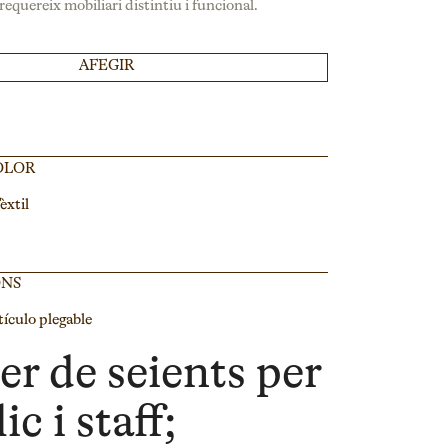
requereix mobiliari distintiu i funcional.
AFEGIR
OLOR
èxtil
ONS
tículo plegable
er de seients per
ic i staff;