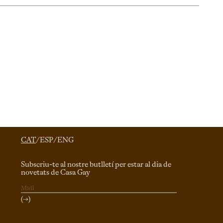
CAT
/
ESP
/
ENG
Subscriu-te al nostre butlletí per estar al dia de
novetats de Casa Gay
(→)