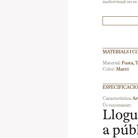
audiovisual on es 
MATERIALS I C
Material:
Fusta, T
Color:
Marró
ESPECIFICACI
Característica:
Ar
Ús recomanat:
Llogu
a públ