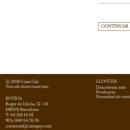
CONTINUAR
LLOGUER
© 
2026
 Casa Gay 
Tots els drets reservats
Descobreix més
Productes
Formulari de cont
BOTIGA
Roger de Llúria, 12 - 14

(08010) Barcelona

T: 93 318 14 95

comercial@casagay.com