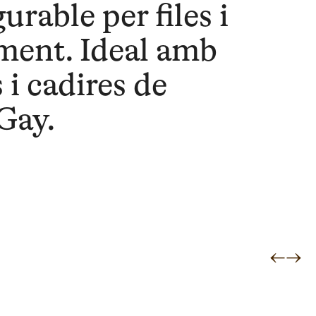
urable per files i
ment. Ideal amb
 i cadires de
Gay.
←
→