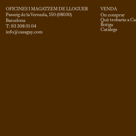
VENDA
OFICINES I MAGATZEM DE LLOGUER
Passeig de la Verneda, 150 (08030)

On comprar
Què trobaràs a C
Barcelona

Botiga
Catàlegs
info@casagay.com