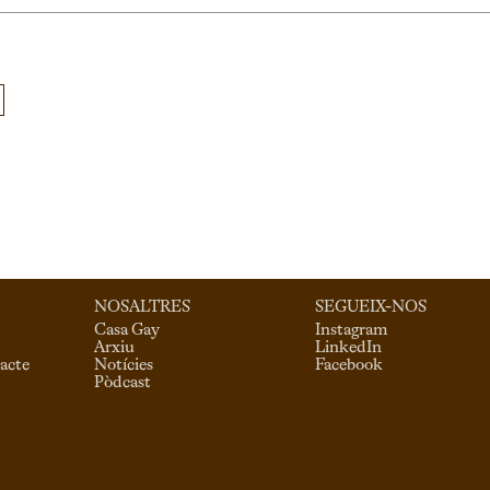
NOSALTRES
SEGUEIX-NOS
Casa Gay
Instagram
Arxiu
LinkedIn
acte
Notícies
Facebook
Pòdcast