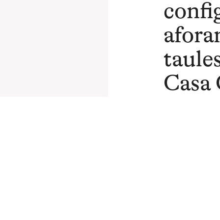
config
afora
taules
Casa 