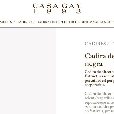
IMENTS
IMENTS
/
/
CADIRES
CADIRES
/
/
CADIRA DE DIRECTOR DE CINEMA ALTA NEGR
CADIRA DE DIRECTOR DE CINEMA ALTA NEGR
CADIRES
/
L
Cadira de
negra
Cadira de director
Estructura robust
portàtil ideal pe
corporatius.
Cadira de director
seient/respatller 
reposabraços inte
Aquesta cadira pr
en festivals, pre