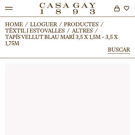
HOME
HOME
/
/
LLOGUER
LLOGUER
/
/
PRODUCTES
PRODUCTES
/
/
TÈXTIL I ESTOVALLES
TÈXTIL I ESTOVALLES
/
/
ALTRES
ALTRES
/
/
BUSCAR
TAPÍS VELLUT BLAU MARÍ 3,5 X 1,5M - 3,5 X
TAPÍS VELLUT BLAU MARÍ 3,5 X 1,5M - 3,5 X
1,75M
1,75M
BUSCAR
BUSCAR