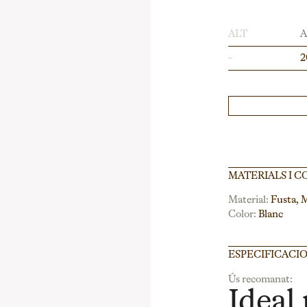
ALT
-
2
MATERIALS I C
Material:
Fusta, M
Color:
Blanc
ESPECIFICACI
Ús recomanat:
Ideal 