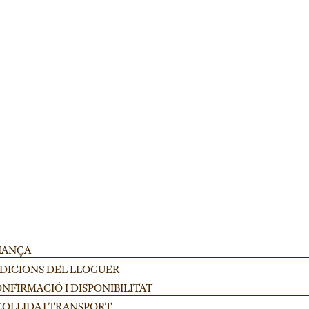
corporatius. Alçada ajustable 100-175cm en acer resistent, ideal per escenaris 
AFEGIR
FIANÇA
NDICIONS DEL LLOGUER
FIRMACIÓ I DISPONIBILITAT
COLLIDA I TRANSPORT