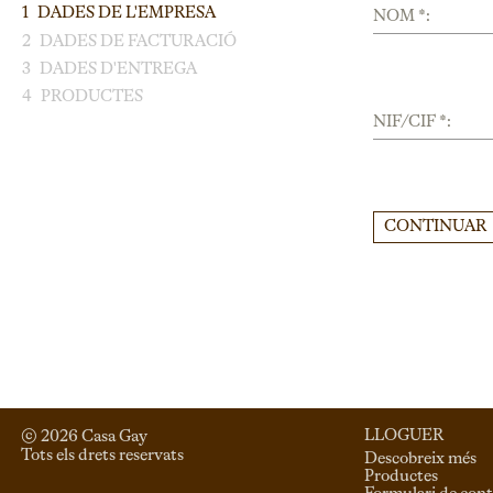
1
DADES DE L'EMPRESA
NOM *:
2
DADES DE FACTURACIÓ
3
DADES D'ENTREGA
4
PRODUCTES
NIF/CIF *:
CONTINUAR
LLOGUER
© 
2026
 Casa Gay 
Tots els drets reservats
Descobreix més
Productes