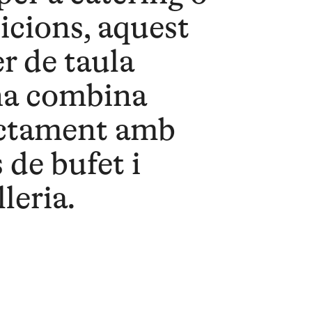
icions, aquest
er de taula
na combina
ctament amb
 de bufet i
lleria.