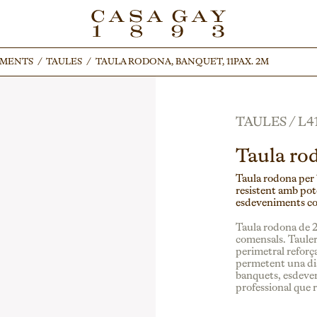
IMENTS
IMENTS
/
/
TAULES
TAULES
/
/
TAULA RODONA, BANQUET, 11PAX. 2M
TAULA RODONA, BANQUET, 11PAX. 2M
TAULES
/
L4
Taula ro
Taula rodona per 
resistent amb pote
esdeveniments cor
Taula rodona de 2
comensals. Tauler 
perimetral reforça
permetent una dis
banquets, esdeven
professional que 