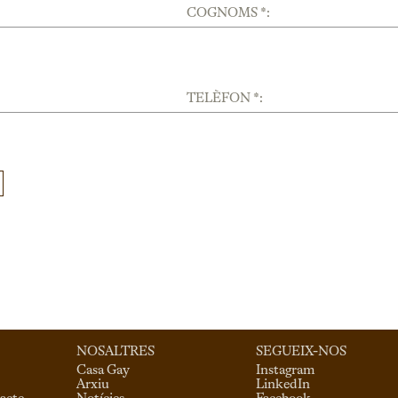
COGNOMS *:
TELÈFON *:
NOSALTRES
SEGUEIX-NOS
Casa Gay
Instagram
Arxiu
LinkedIn