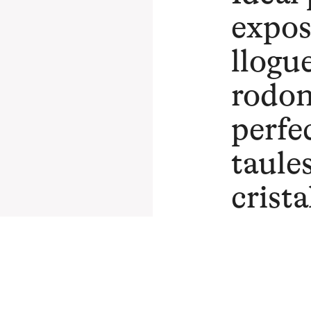
expos
llogu
rodo
perfe
taules
crista