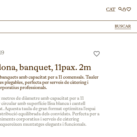
CAT
BUSCAR
BUSCAR
19
dona, banquet, 11pax. 2m
banquets amb capacitat per a 11 comensals. Tauler
s plegables, perfecta per serveis de càtering i
poratius professionals.
 metres de diàmetre amb capacitat per a 11
circular amb superfície llisa blanca i cantell
t. Aquesta taula de gran format optimitza l'espai
tribució equilibrada dels convidats. Perfecta per a
iments corporatius i serveis de càtering
requereixen muntatges elegants i funcionals.