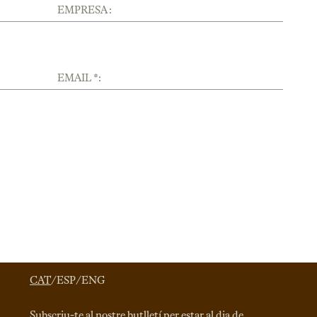
EMPRESA :
EMAIL *:
CAT
/
ESP
/
ENG
Subscriu-te al nostre butlletí per estar al dia de