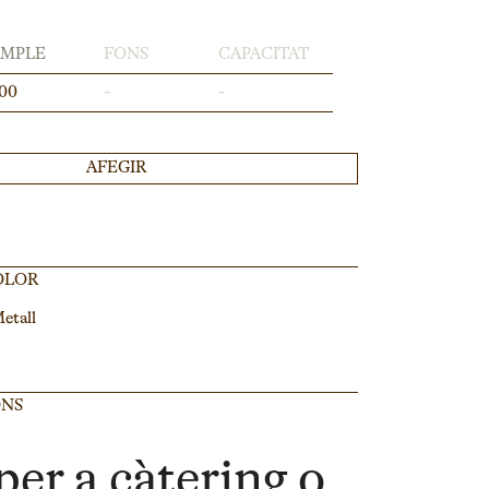
AMPLE
FONS
CAPACITAT
00
-
-
AFEGIR
OLOR
etall
ONS
per a càtering o