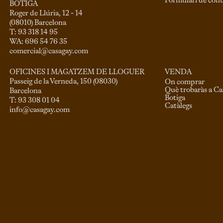
Formulari de cont
BOTIGA
Roger de Llúria, 12 - 14

(08010) Barcelona

T: 93 318 14 95

comercial@casagay.com
VENDA
OFICINES I MAGATZEM DE LLOGUER
Passeig de la Verneda, 150 (08030)

On comprar
Què trobaràs a C
Barcelona

Botiga
Catàlegs
info@casagay.com