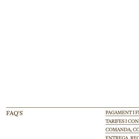
ESCENARI FINLÀNDIA
Pota regulable per tarima Finlandia 100-175cm
Pota regulable Finlandia per tarimes modulars en festivals i esdeveniments 
FAQ'S
PAGAMENT I 
TARIFES I CO
COMANDA, CON
ENTREGA, RE