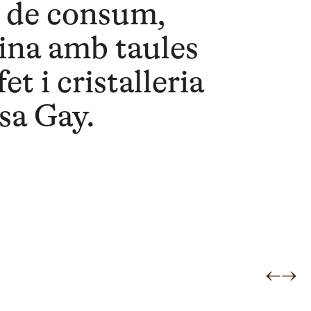
 de consum,
na amb taules
et i cristalleria
sa Gay.
←
→