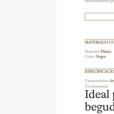
esdeveniments pro
MATERIALS I C
Material:
Plàstic
Color:
Negre
ESPECIFICACI
Característica:
Ar
Ús recomanat:
Ideal 
begud