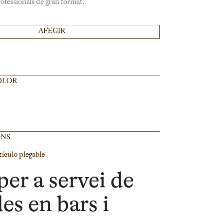
fessionals de gran format.
AFEGIR
OLOR
ONS
tículo plegable
per a servei de
es en bars i