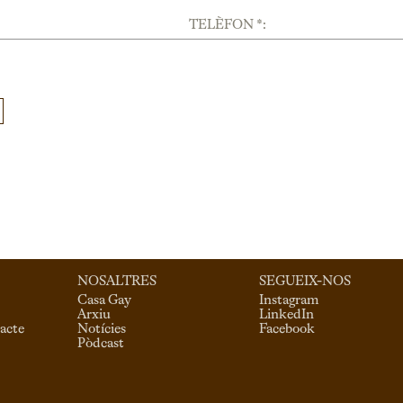
TELÈFON *:
NOSALTRES
SEGUEIX-NOS
Casa Gay
Instagram
Arxiu
LinkedIn
acte
Notícies
Facebook
Pòdcast