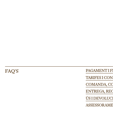
Pota regulable Finlandia per tarimes modulars en festivals i esdeveniments 
FAQ'S
PAGAMENT I 
TARIFES I CO
COMANDA, CON
ENTREGA, RE
ÚS I DEVOLUC
ASSESSORAME