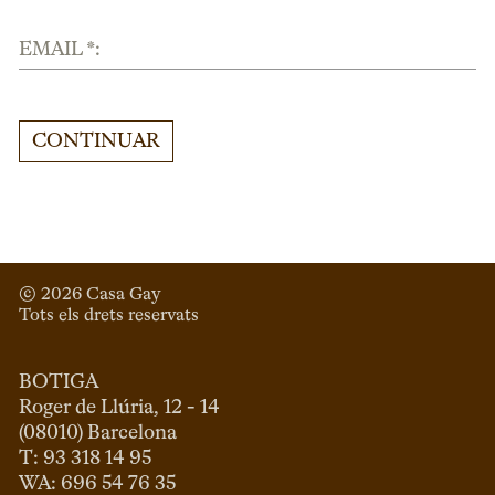
EMAIL *:
CONTINUAR
© 
2026
 Casa Gay 
Tots els drets reservats
BOTIGA
Roger de Llúria, 12 - 14

(08010) Barcelona

T: 93 318 14 95
