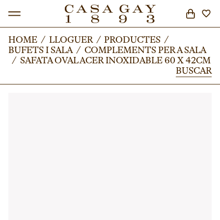
HOME
HOME
/
/
LLOGUER
LLOGUER
/
/
PRODUCTES
PRODUCTES
/
/
BUFETS I SALA
BUFETS I SALA
/
/
COMPLEMENTS PER A SALA
COMPLEMENTS PER A SALA
BUSCAR
/
/
SAFATA OVAL ACER INOXIDABLE 60 X 42CM
SAFATA OVAL ACER INOXIDABLE 60 X 42CM
BUSCAR
BUSCAR