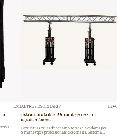
L511
ALTRES ESCENARIS
L240
nari
Estructura trilite 10m amb genie - 5m
alçada màxima
stivals.
Estructura truss d'acer amb torres elevadores per
, ideal
a muntatges professionals d'escenaris. Sistema
genie integrat, ideal per festivals musicals i grans