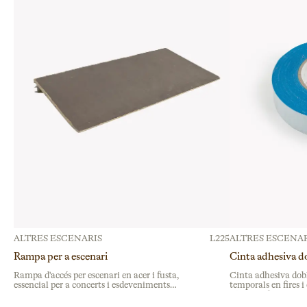
ALTRES ESCENARIS
L225
ALTRES ESCENAR
Rampa per a escenari
Cinta adhesiva d
Rampa d'accés per escenari en acer i fusta,
Cinta adhesiva dob
essencial per a concerts i esdeveniments
temporals en fires 
corporatius. Estructura resistent que garanteix la
Ideal per fixar moqu
seguretat en muntatges professionals.
decoratius amb adh