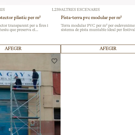
IS
L239
ALTRES ESCENARIS
ector plàstic per m²
Pista-terra pvc modular per m²
or transparent per a fires i
Terra modular PVC per m² per esdevenime
hesiu que preserva el
sistema de pista muntable ideal per festival
n zones d'alt trànsit
grans celebracions. Muntatge ràpid sense ei
r per m².
resistent al trànsit intens.
AFEGIR
AFEGIR