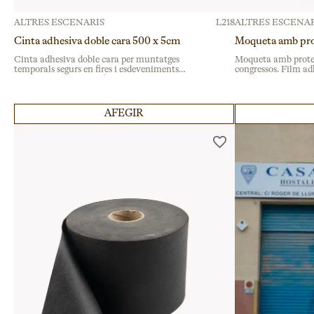
ALTRES ESCENARIS
L218
ALTRES ESCENAR
Cinta adhesiva doble cara 500 x 5cm
Moqueta amb prot
Cinta adhesiva doble cara per muntatges
Moqueta amb protect
temporals segurs en fires i esdeveniments
congressos. Film ad
corporatius. Ideal per fixar moquetes i
revestiment tèxtil e
senyalística en espais professionals.
professional. Llogue
AFEGIR