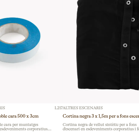
IS
L217
ALTRES ESCENARIS
oble cara 500 x 3cm
Cortina negra 3 x 1,5m per a fons esce
le cara per muntatges
Cortina negra de vellut sintètic per a fons
i esdeveniments corporatius.
d'escenari en esdeveniments corporatius i fe
etes, senyalització i elements
Material opac que garanteix privadesa total
esiu per ambdues cares.
per a produccions teatrals i congressos