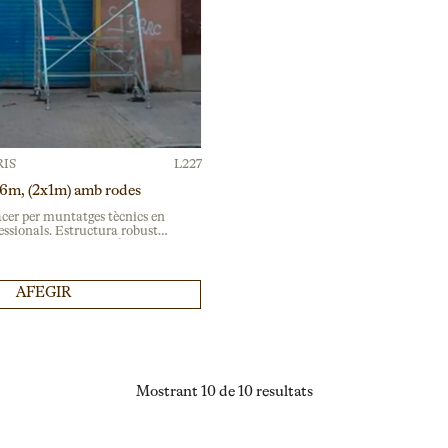
IS
L227
a 6m, (2x1m) amb rodes
cer per muntatges tècnics en
ssionals. Estructura robusta
'il·luminació i so en festivals i
AFEGIR
Mostrant 10 de 10 resultats