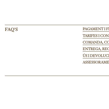
FAQ'S
PAGAMENT I 
TARIFES I CO
COMANDA, CON
ENTREGA, RE
ÚS I DEVOLUC
ASSESSORAME