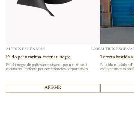
ALTRES ESCENARIS
L205
ALTRES ESCENAR
Faldó per a tarima-escenari negre
Torreta bastida 
Faldó negre de polièster resistent per a tarimes i
Bastida modular d'a
escenaris. Perfecte per conferències corporatives i
esdeveniments profe
presentacions professionals. Oculta estructures
per a instal·lacions d
amb acabat impecable.
espais exteriors.
AFEGIR