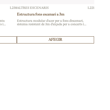
L238
ALTRES ESCENARIS
L221
Estructura fons escenari a 3m
nts:
Estructura modular d'acer per a fons d'escenari,
s i
sistema resistent de 3m d'alçada per a concerts i
nes,
esdeveniments corporatius amb muntatge
professional estable.
AFEGIR