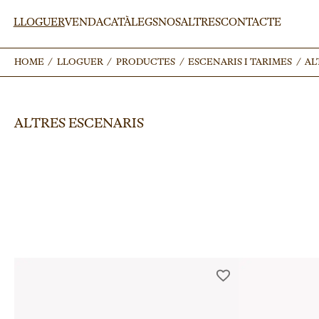
LLOGUER
VENDA
CATÀLEGS
NOSALTRES
CONTACTE
HOME
HOME
/
/
LLOGUER
LLOGUER
/
/
PRODUCTES
PRODUCTES
/
/
ESCENARIS I TARIMES
ESCENARIS I TARIMES
/
/
AL
AL
ALTRES ESCENARIS