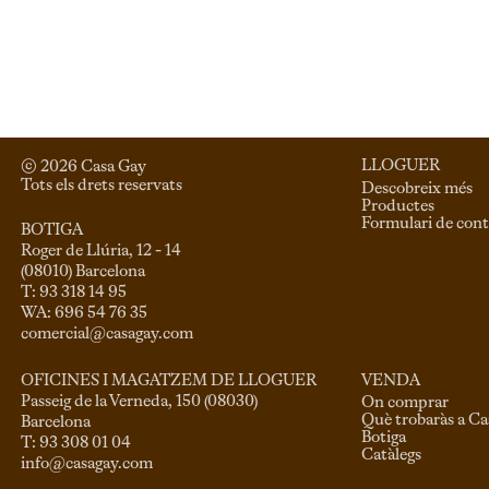
LLOGUER
© 
2026
 Casa Gay 
Tots els drets reservats
Descobreix més
Productes
Formulari de cont
BOTIGA
Roger de Llúria, 12 - 14

(08010) Barcelona

T: 93 318 14 95

comercial@casagay.com
VENDA
OFICINES I MAGATZEM DE LLOGUER
Passeig de la Verneda, 150 (08030)

On comprar
Què trobaràs a C
Barcelona

Botiga
Catàlegs
info@casagay.com