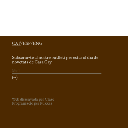
CAT
/
ESP
/
ENG
Subscriu-te al nostre butlletí per estar al dia de
novetats de Casa Gay
(→)
Web dissenyada per Clase
Programació per Pukkas