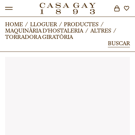
HOME
HOME
/
/
LLOGUER
LLOGUER
/
/
PRODUCTES
PRODUCTES
/
/
MAQUINÀRIA D'HOSTALERIA
MAQUINÀRIA D'HOSTALERIA
/
/
ALTRES
ALTRES
/
/
BUSCAR
TORRADORA GIRATÒRIA
TORRADORA GIRATÒRIA
BUSCAR
BUSCAR