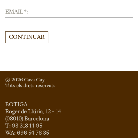
EMAIL *:
CONTINUAR
© 
2026
 Casa Gay 
Tots els drets reservats
BOTIGA
Roger de Llúria, 12 - 14

(08010) Barcelona

T: 93 318 14 95
