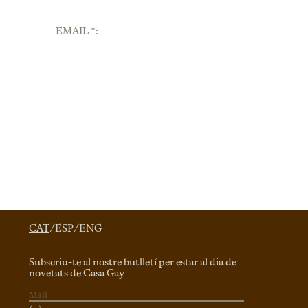
EMAIL *:
CAT
/
ESP
/
ENG
Subscriu-te al nostre butlletí per estar al dia de
novetats de Casa Gay