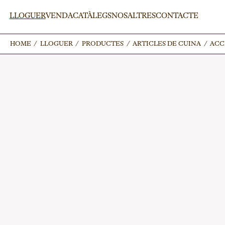
LLOGUER
VENDA
CATÀLEGS
NOSALTRES
CONTACTE
HOME
HOME
/
/
LLOGUER
LLOGUER
/
/
PRODUCTES
PRODUCTES
/
/
ARTICLES DE CUINA
ARTICLES DE CUINA
/
/
ACC
ACC