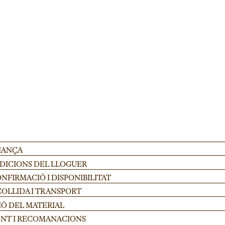
corporatius. Alçada ajustable 100-175cm en acer resistent, ideal per escenaris 
AFEGIR
FIANÇA
NDICIONS DEL LLOGUER
FIRMACIÓ I DISPONIBILITAT
COLLIDA I TRANSPORT
IÓ DEL MATERIAL
NT I RECOMANACIONS