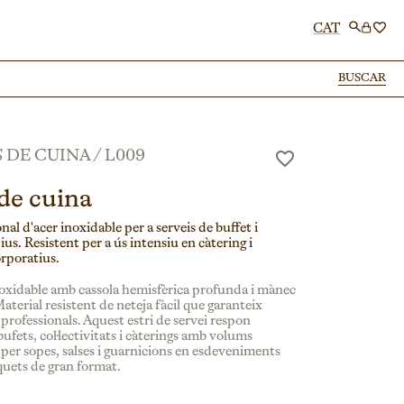
CAT
BUSCAR
BUSCAR
 DE CUINA
/
L009
de cuina
nal d'acer inoxidable per a serveis de buffet i
ius. Resistent per a ús intensiu en càtering i
rporatius.
noxidable amb cassola hemisfèrica profunda i mànec
aterial resistent de neteja fàcil que garanteix
 professionals. Aquest estri de servei respon
fets, col·lectivitats i càterings amb volums
 per sopes, salses i guarnicions en esdeveniments
quets de gran format.