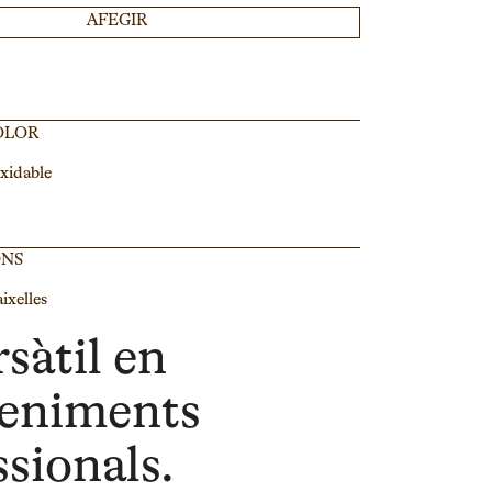
AFEGIR
OLOR
xidable
ONS
ixelles
sàtil en
eniments
ssionals.