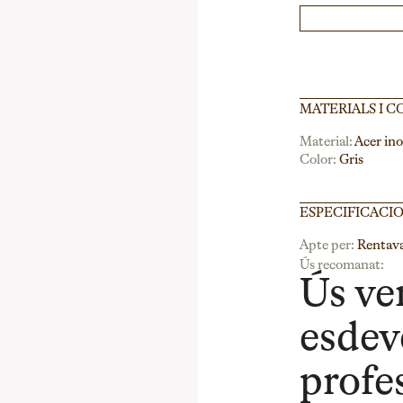
MATERIALS I C
Material:
Acer ino
Color:
Gris
ESPECIFICACI
Apte per:
Rentava
Ús recomanat:
Ús ver
esdev
profe