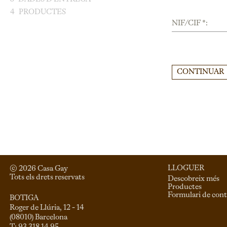
4
PRODUCTES
NIF/CIF *:
CONTINUAR
LLOGUER
© 
2026
 Casa Gay 
Tots els drets reservats
Descobreix més
Productes
Formulari de cont
BOTIGA
Roger de Llúria, 12 - 14

(08010) Barcelona
