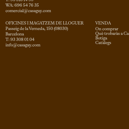
T: 93 318 14 95

comercial@casagay.com
VENDA
OFICINES I MAGATZEM DE LLOGUER
Passeig de la Verneda, 150 (08030)

On comprar
Què trobaràs a C
Barcelona

Botiga
Catàlegs
info@casagay.com