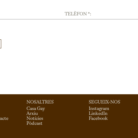
TELÈFON *:
NOSALTRES
SEGUEIX-NOS
Casa Gay
Instagram
Arxiu
LinkedIn
acte
Notícies
Facebook
Pòdcast