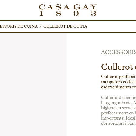
ESSORIS DE CUINA
ESSORIS DE CUINA
/
/
CULLEROT DE CUINA
CULLEROT DE CUINA
ACCESSORIS
Cullerot 
Cullerot professio
menjadors col·lect
esdeveniments co
Cullerot d'acer i
llarg ergonòmic. M
higiene en serveis
perfectament en bu
importants. Ideal
corporatius i ban