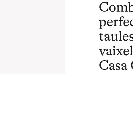
Comb
perfe
taules
vaixel
Casa 