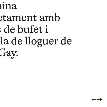
ina
ctament amb
 de bufet i
la de lloguer de
Gay.
←
→